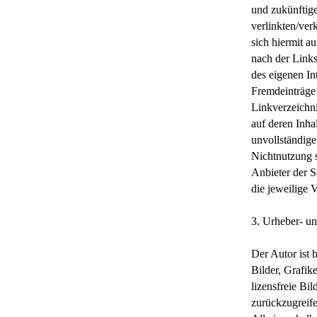
und zukünftige
verlinkten/verk
sich hiermit au
nach der Links
des eigenen In
Fremdeinträge 
Linkverzeichni
auf deren Inhal
unvollständige
Nichtnutzung s
Anbieter der S
die jeweilige 
3. Urheber- u
Der Autor ist 
Bilder, Grafi
lizensfreie B
zurückzugreif