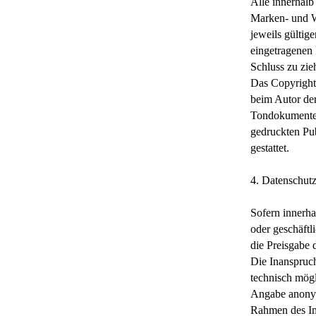
Alle innerhalb
Marken- und W
jeweils gültig
eingetragenen 
Schluss zu zie
Das Copyright f
beim Autor der
Tondokumente,
gedruckten Pub
gestattet.
4. Datenschut
Sofern innerha
oder geschäftl
die Preisgabe d
Die Inanspruch
technisch mög
Angabe anonym
Rahmen des Im