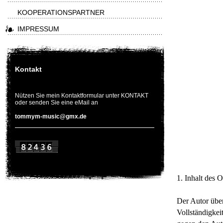
KOOPERATIONSPARTNER
IMPRESSUM
Kontakt
Nützen Sie mein Kontaktformular unter KONTAKT
oder senden Sie eine eMail an
tommym-music@gmx.de
1. Inhalt des 
Der Autor über
Vollständigkei