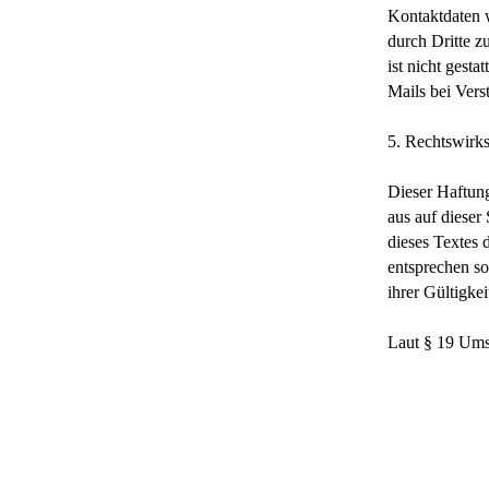
Kontaktdaten 
durch Dritte z
ist nicht gest
Mails bei Vers
5. Rechtswirk
Dieser Haftung
aus auf dieser
dieses Textes 
entsprechen so
ihrer Gültigke
Laut § 19 Umsa
1. Inhalt d
Der Autor ü
Korrektheit,
Information