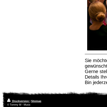
Sie möcht
gewünscht
Gerne stel
Details I
Bin jederz
Druckversion
|
Sitemap
© Tommy M - Music