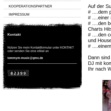
Auf der Su
KOOPERATIONSPARTNER
# ....dem 
IMPRESSUM
# ....eine
# ....den
Charts Hit
# ....den 
Kontakt
und House
# ....eine
Nützen Sie mein Kontaktformular unter KONTAKT
oder senden Sie eine eMail an
Dann sind 
tommym-music@gmx.de
DJ mit ko
Ihr nach 